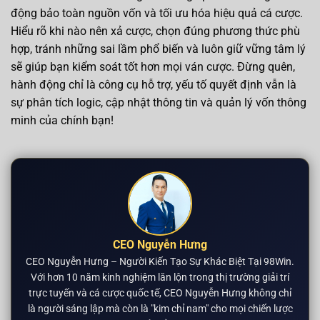
động bảo toàn nguồn vốn và tối ưu hóa hiệu quả cá cược.
Hiểu rõ khi nào nên xả cược, chọn đúng phương thức phù
hợp, tránh những sai lầm phổ biến và luôn giữ vững tâm lý
sẽ giúp bạn kiểm soát tốt hơn mọi ván cược. Đừng quên,
hành động chỉ là công cụ hỗ trợ, yếu tố quyết định vẫn là
sự phân tích logic, cập nhật thông tin và quản lý vốn thông
minh của chính bạn!
CEO Nguyễn Hưng
CEO Nguyễn Hưng – Người Kiến Tạo Sự Khác Biệt Tại 98Win.
Với hơn 10 năm kinh nghiệm lăn lộn trong thị trường giải trí
trực tuyến và cá cược quốc tế, CEO Nguyễn Hưng không chỉ
là người sáng lập mà còn là "kim chỉ nam" cho mọi chiến lược