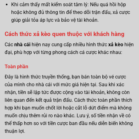
Khi cảm thấy mất kiểm soát tâm lý: Nếu quá hồi hộp
hoặc không đủ thông tin để theo dõi trận đấu, xả cược
giúp giải tỏa áp lực và bảo vệ tài khoản.
Cách thức xả kèo quen thuộc với khách hàng
Các
nhà cái
hiện nay cung cấp nhiều hình thức
xả kèo
hiện
đại, phù hợp với từng phong cách cá cược khác nhau:
Toàn phần
Đây là hình thức truyền thống, bạn bán toàn bộ vé cược
của mình cho nhà cái với mức giá hiện tại. Sau khi xác
nhận, tiền sẽ lập tức được cộng vào tài khoản, không còn
liên quan đến kết quả trận đấu. Cách thức toàn phần thích
hợp khi bạn muốn chốt lời hoặc cắt lỗ dứt điểm mà không
muốn chịu thêm rủi ro nào khác. Lưu ý, số tiền nhận về có
thể thấp hơn so với tiền cược ban đầu nếu diễn biến không
thuận lợi.