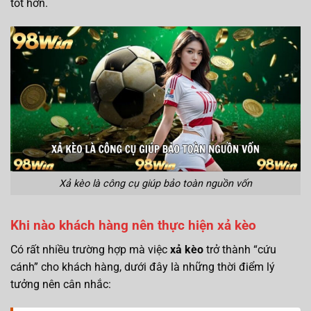
tốt hơn.
Xả kèo là công cụ giúp bảo toàn nguồn vốn
Khi nào khách hàng nên thực hiện xả kèo
Có rất nhiều trường hợp mà việc
xả kèo
trở thành “cứu
cánh” cho khách hàng, dưới đây là những thời điểm lý
tưởng nên cân nhắc: