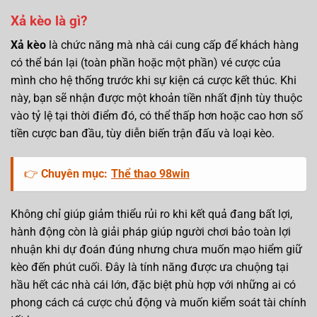
Xả kèo là gì?
Xả kèo
là chức năng mà nhà cái cung cấp để khách hàng
có thể bán lại (toàn phần hoặc một phần) vé cược của
mình cho hệ thống trước khi sự kiện cá cược kết thúc. Khi
này, bạn sẽ nhận được một khoản tiền nhất định tùy thuộc
vào tỷ lệ tại thời điểm đó, có thể thấp hơn hoặc cao hơn số
tiền cược ban đầu, tùy diễn biến trận đấu và loại kèo.
👉
Chuyên mục:
Thể thao 98win
Không chỉ giúp giảm thiểu rủi ro khi kết quả đang bất lợi,
hành động còn là giải pháp giúp người chơi bảo toàn lợi
nhuận khi dự đoán đúng nhưng chưa muốn mạo hiểm giữ
kèo đến phút cuối. Đây là tính năng được ưa chuộng tại
hầu hết các nhà cái lớn, đặc biệt phù hợp với những ai có
phong cách cá cược chủ động và muốn kiểm soát tài chính